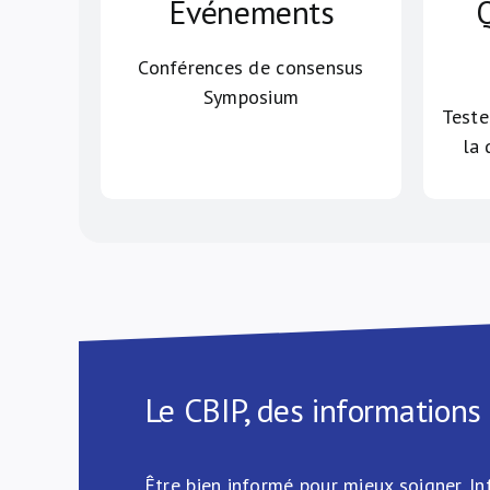
Événements
Q
Conférences de consensus
Symposium
Teste
la 
Le CBIP, des informations
Être bien informé pour mieux soigner. Inf