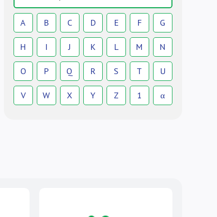
A
B
C
D
E
F
G
H
I
J
K
L
M
N
O
P
Q
R
S
T
U
V
W
X
Y
Z
1
α