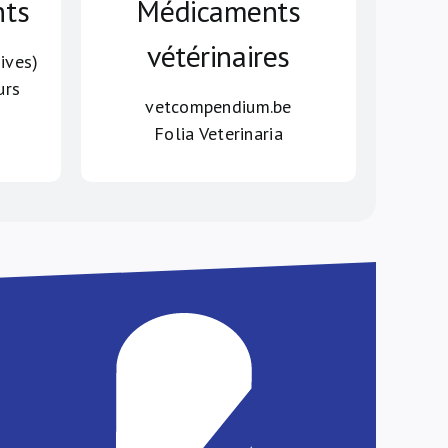
nts
Médicaments
vétérinaires
ives)
urs
vetcompendium.be
Folia Veterinaria