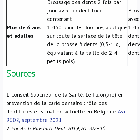
Brossage des dents 2 fois par
jour avec un dentifrice
Bros
contenant
avec
Plus de 6 ans
1 450 ppm de fluorure, appliqué
1 45
et adultes
sur toute la surface de la tête
dent
de la brosse à dents (0,5-1 g,
d’en
équivalant à la taille de 2-4
dent
petits pois).
Sources
1
Conseil Supérieur de la Santé. Le fluor(ure) en
prévention de la carie dentaire : rôle des
dentifrices et situation actuelle en Belgique.
Avis
9602, septembre 2021
2
Eur Arch Paediatr Dent 2019;20:507–16