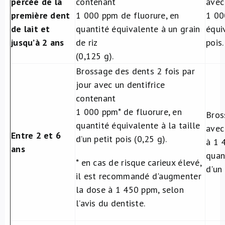
percée de la
contenant
avec
première dent
1 000 ppm de fluorure, en
1 00
de lait et
quantité équivalente à un grain
équiv
jusqu’à 2 ans
de riz
pois.
(0,125 g).
Brossage des dents 2 fois par
jour avec un dentifrice
contenant
1 000 ppm* de fluorure, en
Bros
quantité équivalente à la taille
avec
Entre 2 et 6
d’un petit pois (0,25 g).
à 1 
ans
quan
* en cas de risque carieux élevé,
d'un 
il est recommandé d'augmenter
la dose à 1 450 ppm, selon
l’avis du dentiste.