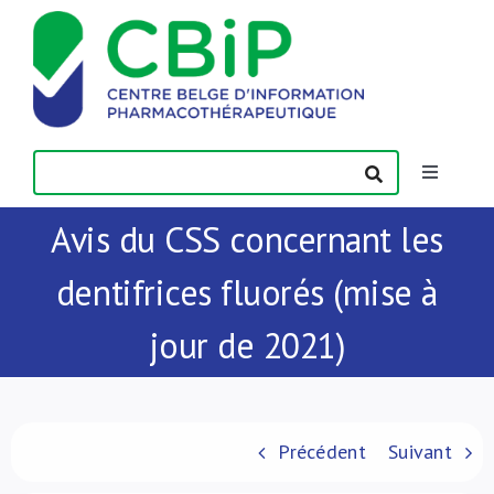
Passer
au
contenu
Toggle
Navigatio
Avis du CSS concernant les
Actualités
dentifrices fluorés (mise à
Publications
jour de 2021)
Formations
Contact
Précédent
Suivant