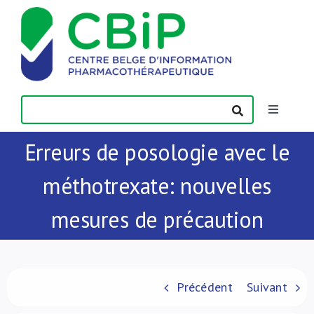
Passer
au
contenu
Toggle
Navigatio
Erreurs de posologie avec le
Actualités
méthotrexate: nouvelles
Publications
mesures de précaution
Formations
Contact
Précédent
Suivant