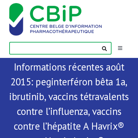
Passer
au
contenu
Toggle
Navigatio
Informations récentes août
Actualités
2015: peginterféron bêta 1a,
Publications
ibrutinib, vaccins tétravalents
Formations
contre l’influenza, vaccins
contre l’hépatite A Havrix®
Contact