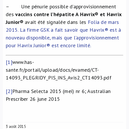
– Une pénurie possible d’approvisionnement
des
vaccins contre l’hépatite A Havrix® et Havrix
Junior®
avait été signalée dans les
Folia de mars
2015
. La firme GSK a fait savoir que Havrix® est à
nouveau disponible, mais que l’approvisionnement
pour Havrix Junior® est encore limité.
[1]
www.has-
sante.fr/portail/upload/docs/evamed/CT-
14093_PLEGRIDY_PIS_INS_Avis2_CT14093.pdf
[2]
Pharma Selecta 2015 (mei) nr 6; Australian
Prescriber 26 june 2015
3 août 2015