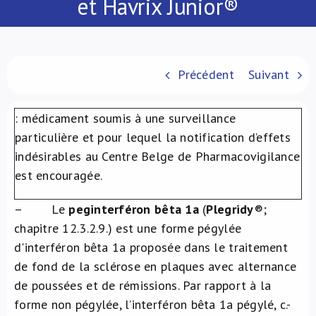
et Havrix Junior®
À propos de nous
NL
Précédent
Suivant
: médicament soumis à une surveillance
particulière et pour lequel la notification d’effets
indésirables au Centre Belge de Pharmacovigilance
est encouragée.
– Le
peginterféron bêta 1a
(
Plegridy
®
;
chapitre 12.3.2.9.) est une forme pégylée
d'interféron bêta 1a proposée dans le traitement
de fond de la sclérose en plaques avec alternance
de poussées et de rémissions. Par rapport à la
forme non pégylée, l’interféron bêta 1a pégylé, c.-