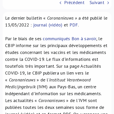
Précédent
Suivant
À propos de nous
Le dernier bulletin «
Coronanieuws »
a été publié le
NL
13/05/2022 :
journal (vidéo)
et
PDF
.
Par le biais de ses
communiqués Bon à savoir
, le
CBIP informe sur les principaux développements et
études concernant les vaccins et les médicaments
contre la COVID-19. Le flux d'informations est
toutefois très important. Sur sa page Actualités
COVID-19, le CBIP publiera un lien vers le
«
Coronanieuws
» de l’
Instituut Verantwoord
Medicijngebruik
(IVM) aux Pays-Bas, un centre
indépendant d'information sur les médicaments.
Les actualités «
Coronanieuws
» de l'IVM sont
publiées toutes les deux semaines sous forme de