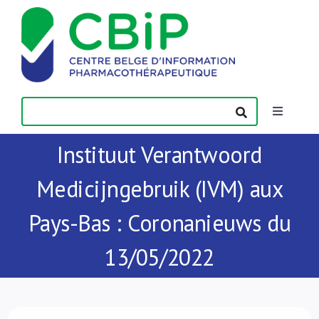
Passer
au
contenu
Toggle
Navigatio
Instituut Verantwoord
Actualités
Medicijngebruik (IVM) aux
Publications
Pays-Bas : Coronanieuws du
Formations
13/05/2022
Contact