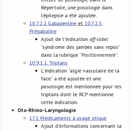
Répertoire, une posologie dans
l’épilepsie a été ajoutée.
10.7.2.2 Gabapentine
et
10.7.2.3.
Prégabaline
Ajout de l'indication
off-label
“syndrome des jambes sans repos”
dans la rubrique “
Positionnement
”.
10.9.1.1. Triptans
L'indication “algie vasculaire de la
face” a été ajoutée et une
posologie est mentionnée pour les
triptans dont le RCP mentionne
cette indication.
Oto-Rhino-Laryngologie
17.1 Médicaments à usage otique
Ajout d’informations concernant la