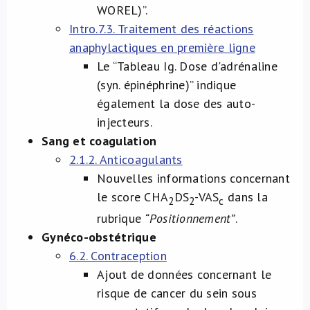
WOREL)”.
Intro.7.3. Traitement des réactions
anaphylactiques en première ligne
Le “Tableau Ig. Dose d'adrénaline
(syn. épinéphrine)” indique
également la dose des auto-
injecteurs.
Sang et coagulation
2.1.2. Anticoagulants
Nouvelles informations concernant
le score CHA
DS
-VAS
dans la
2
2
c
rubrique
“Positionnement”
.
Gynéco-obstétrique
6.2. Contraception
Ajout de données concernant le
risque de cancer du sein sous