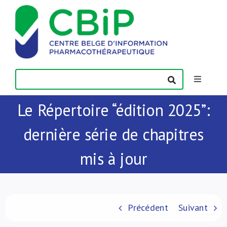
Passer
au
contenu
Toggle
Navigatio
Le Répertoire “édition 2025”:
Actualités
dernière série de chapitres
Publications
mis à jour
Formations
Contact
Précédent
Suivant