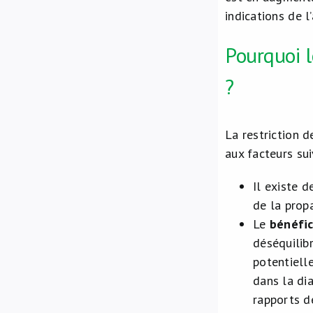
indications de l
Pourquoi l
?
La restriction d
aux facteurs sui
Il existe 
de la prop
Le
bénéfi
déséquilibr
potentiell
dans la di
rapports d