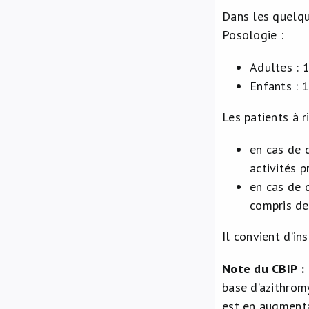
Dans les quelque
Posologie :
Adultes : 
Enfants : 
Les patients à 
en cas de 
activités 
en cas de 
compris de 
Il convient d’in
Note du CBIP :
base d’azithromy
est en augmenta