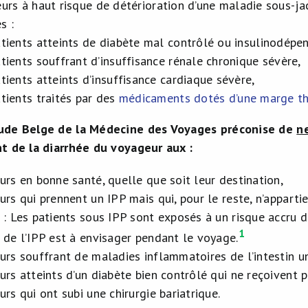
urs à haut risque de détérioration d’une maladie sous-jac
s :
atients atteints de diabète mal contrôlé ou insulinodépe
atients souffrant d’insuffisance rénale chronique sévère,
atients atteints d’insuffisance cardiaque sévère,
atients traités par des
médicaments dotés d’une marge th
ude Belge de la Médecine des Voyages préconise de
n
t de la diarrhée du voyageur aux :
urs en bonne santé, quelle que soit leur destination,
rs qui prennent un IPP mais qui, pour le reste, n’appartie
 : Les patients sous IPP sont exposés à un risque accru d
1
 de l’IPP est à envisager pendant le voyage.
urs souffrant de maladies inflammatoires de l’intestin u
rs atteints d’un diabète bien contrôlé qui ne reçoivent pa
rs qui ont subi une chirurgie bariatrique.