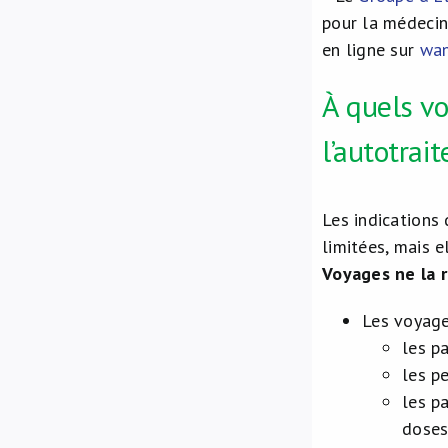
pour la médecin
en ligne sur
wan
À quels vo
l’autotrai
Les indications 
limitées, mais e
Voyages ne la 
Les voyage
les p
les p
les p
doses