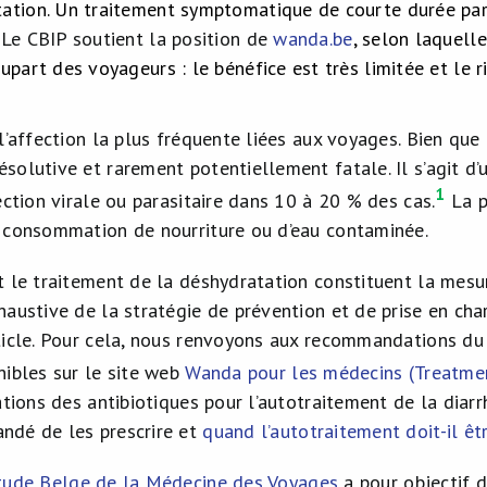
ation. Un traitement symptomatique de courte durée par f
.
Le CBIP soutient la position de
wanda.be
, selon laquelle
lupart des voyageurs : le bénéfice est très limitée et le
l’affection la plus fréquente liées aux voyages. Bien qu
solutive et rarement potentiellement fatale. Il s’agit d
1
ection virale ou parasitaire dans 10 à 20 % des cas.
La p
 consommation de nourriture ou d’eau contaminée.
t le traitement de la déshydratation constituent la mesur
haustive de la stratégie de prévention et de prise en ch
ticle. Pour cela, nous renvoyons aux recommandations d
onibles sur le site web
Wanda pour les médecins (Treatment
ations des antibiotiques pour l’autotraitement de la diar
ndé de les prescrire et
quand l’autotraitement doit-il ê
tude Belge de la Médecine des Voyages
a pour objectif 