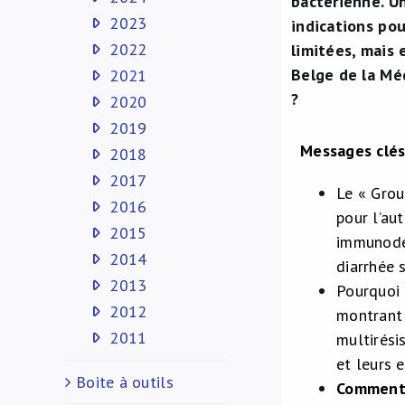
bactérienne. Un
2023
indications pou
2022
limitées, mais 
Belge de la Mé
2021
?
2020
2019
Messages clé
2018
2017
Le « Grou
2016
pour l’au
2015
immunodéf
2014
diarrhée 
2013
Pourquoi 
2012
montrant 
2011
multirési
et leurs 
Boite à outils
Commenta