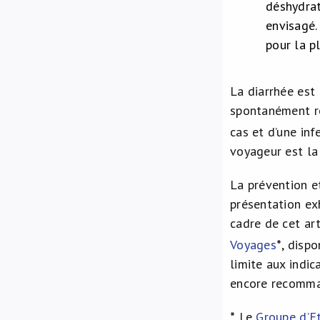
déshydrat
envisagé
pour la p
La diarrhée est 
spontanément ré
cas et d’une inf
voyageur est la
La prévention e
présentation ex
cadre de cet ar
Voyages
*
, disp
limite aux indic
encore recomma
*
Le
Groupe d’E