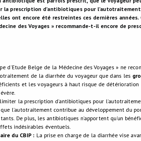
 antibiotique est parfois prescrit, que le voyageur pe
r la prescription d’antibiotiques pour l’autotraitemen
elles ont encore été restreintes ces dernières années
decine des Voyages » recommande-t-il encore de prescr
s
pe d’Etude Belge de la Médecine des Voyages » ne recom
totraitement de la diarrhée du voyageur que dans les
gro
icients et les voyageurs à haut risque de détérioration
sévère.
limiter la prescription d’antibiotiques pour l’autotraitem
que l’autotraitement contribue au développement du po
stants. De plus, les antibiotiques n’apportent qu’un bénéf
effets indésirables éventuels.
ire du CBIP :
La prise en charge de la diarrhée vise ava