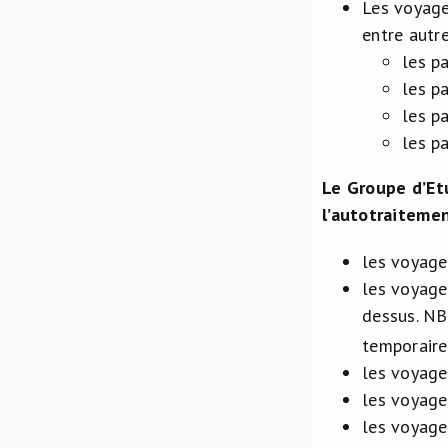
Les voyage
entre autre
les p
les p
les p
les p
Le Groupe d’Et
l’autotraitemen
les voyage
les voyageu
dessus. NB
temporaire
les voyage
les voyageu
les voyageu