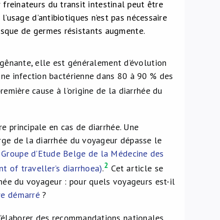
reinateurs du transit intestinal peut être
 l’usage d’antibiotiques n’est pas nécessaire
 risque de germes résistants augmente.
e gênante, elle est généralement d’évolution
’une infection bactérienne dans 80 à 90 % des
remière cause à l’origine de la diarrhée du
e principale en cas de diarrhée. Une
arge de la diarrhée du voyageur dépasse le
u
Groupe d’Etude Belge de la Médecine des
2
 of traveller’s diarrhoea)
.
Cet article se
rhée du voyageur : pour quels voyageurs est-il
tre démarré
?
d’élaborer des recommandations nationales