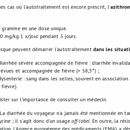
s cas où l’autotraitement est encore prescrit, l’
azithro
1 gramme en une dose unique.
10 mg/kg 1 x/jour pendant 3 jours.
risque peuvent démarrer l’autotraitement
dans les
situat
diarrhée sévère accompagnée de fièvre : diarrhée invali
prévues et accompagnée de fièvre (> 38,5°) ;
dysenterie : sang dans les selles, souvent en associatio
fièvre).
sister sur l’importance de consulter un médecin.
La diarrhée du voyageur n’a jamais été mentionnée en tan
cine ; il s’agit donc d’un usage
off-label
. En outre, la rés
tion. L’Agence européenne des médicaments (EMA) a dès 