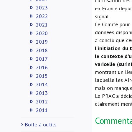
l’utilisation de
2023
en France depui
2022
signal.
Le Comité pour 
2021
données disponi
2020
a conclu que c
2019
l’initiation du
2018
le contexte d’
2017
varicelle
(surin
2016
montrant un lien
2015
laquelle les AI
2014
mais on manque 
2013
Le PRAC a décid
2012
clairement menti
2011
Commenta
Boite à outils