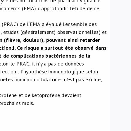
nalyse des notifications de pharmacovigilance
icaments (EMA) d’approfondir l’étude de ce
e (PRAC) de l’EMA a évalué l’ensemble des
s, études (généralement) observationnelles) et
(fièvre, douleur), pouvant ainsi retarder
ction
1
. Ce risque a surtout été observé dans
de complications bactériennes de la
lon le PRAC, il n’y a pas de données
 infection : l’hypothèse immunologique selon
priétés immunomodulatrices n’est pas exclue,
uprofène et de kétoprofène devaient
prochains mois.