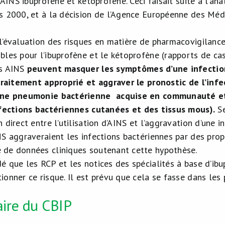
s AINS ibuprofène et kétoprofène. Ceci faisait suite à l’a
s 2000, et à la décision de l’Agence Européenne des Méd
l’évaluation des risques en matière de pharmacovigilanc
bles pour l’ibuprofène et le kétoprofène (rapports de ca
es AINS
peuvent masquer les symptômes d’une infection 
 traitement approprié et aggraver le pronostic de l’infe
une pneumonie bactérienne acquise en communauté et 
fections bactériennes cutanées et des tissus mous)
.
Se
 direct entre l’utilisation d’AINS et l’aggravation d’une
NS aggraveraient les infections bactériennes par des pro
de données cliniques soutenant cette hypothèse.
é que les RCP et les notices des spécialités à base d’ib
onner ce risque. Il est prévu que cela se fasse dans les 
ire du CBIP