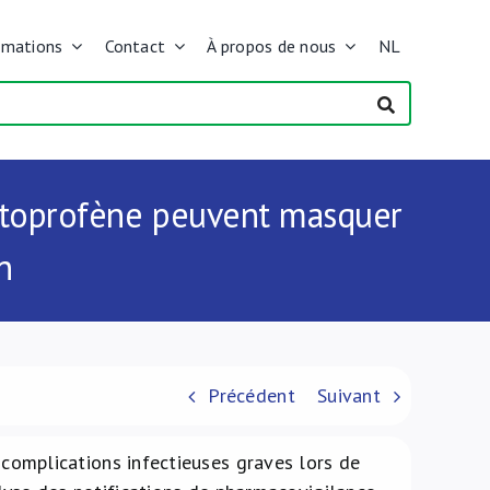
rmations
Contact
À propos de nous
NL
kétoprofène peuvent masquer
n
Précédent
Suivant
de complications infectieuses graves lors de