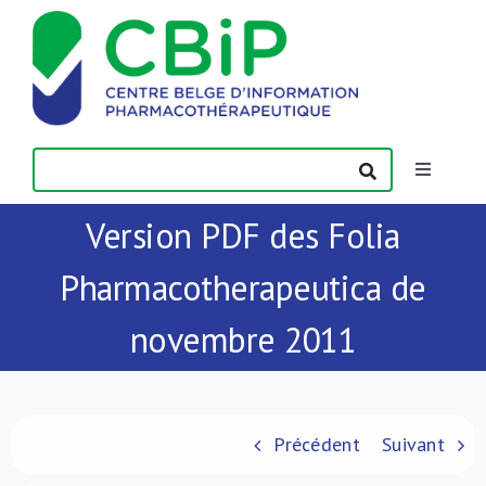
Passer
au
contenu
Toggle
Navigatio
Version PDF des Folia
Actualités
Pharmacotherapeutica de
Publications
novembre 2011
Formations
Contact
Précédent
Suivant