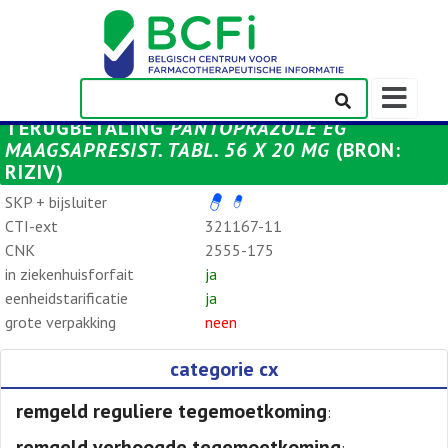
Weergeven
navigatieba
TERUGBETALING
PANTOPRAZOLE EG
MAAGSAPRESIST. TABL. 56 X 20 MG
(BRON:
RIZIV)
SKP + bijsluiter
CTI-ext
321167-11
CNK
2555-175
in ziekenhuisforfait
ja
eenheidstarificatie
ja
grote verpakking
neen
categorie cx
remgeld reguliere tegemoetkoming
:
remgeld verhoogde tegemoetkoming
: