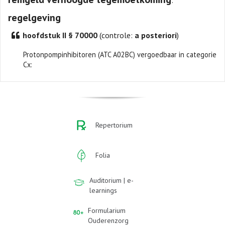
regelgeving
hoofdstuk II § 70000
(controle:
a posteriori
)
Protonpompinhibitoren (ATC A02BC) vergoedbaar in categorie
Cx:
Repertorium
Folia
Auditorium | e-
learnings
Formularium
Ouderenzorg