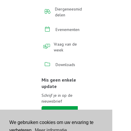
Diergeneesmid
delen
Evenementen
Vraag van de
week
Downloads
Mis geen enkele
update
Schrijf je in op de
nieuwsbrief
Schrijf je in
We gebruiken cookies om uw ervaring te
Volg ons op sociale media
verbeteren.
Meer informatie