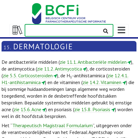
Weergeven
navigatieba
Weergeven/verbergen
inhoudstafel
DERMATOLOGIE
15.
De antibacteriële middelen (
zie 11.1. Antibacteriële middelen
),
de antimycotica (
zie 11.2. Antimycotica
), de corticosteroïden
(
zie 5.5. Corticosteroïden
), de H
-antihistaminica (
zie 12.4.1.
1
H1-antihistaminica
) en de vitaminen (
zie 14.2. Vitaminen
) die
bij sommige huidaandoeningen langs algemene weg worden
toegediend, worden in de desbetreffende hoofdstukken
besproken. Bepaalde systemische middelen gebruikt bij ernstige
acne (
zie 15.6. Acne
) en psoriasis (
zie 15.8. Psoriasis
) worden
wel in dit hoofdstuk besproken.
Het “
Therapeutisch Magistraal Formularium
”, uitgegeven onder
de verantwoordelijkheid van het Federaal Agentschap voor