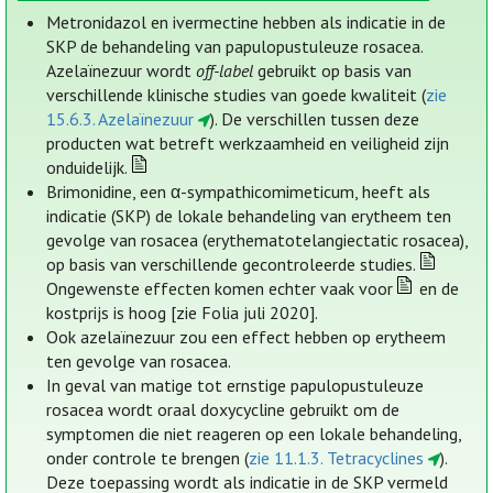
Metronidazol en ivermectine hebben als indicatie in de
SKP de behandeling van papulopustuleuze rosacea.
Azelaïnezuur wordt
off-label
gebruikt op basis van
verschillende klinische studies van goede kwaliteit (
zie
15.6.3. Azelaïnezuur
). De verschillen tussen deze
producten wat betreft werkzaamheid en veiligheid zijn
onduidelijk.
Brimonidine, een α-sympathicomimeticum, heeft als
indicatie (SKP) de lokale behandeling van erytheem ten
gevolge van rosacea (erythematotelangiectatic rosacea),
op basis van verschillende gecontroleerde studies.
Ongewenste effecten komen echter vaak voor
en de
kostprijs is hoog [zie Folia juli 2020].
Ook azelaïnezuur zou een effect hebben op erytheem
ten gevolge van rosacea.
In geval van matige tot ernstige papulopustuleuze
rosacea wordt oraal doxycycline gebruikt om de
symptomen die niet reageren op een lokale behandeling,
onder controle te brengen (
zie 11.1.3. Tetracyclines
).
Deze toepassing wordt als indicatie in de SKP vermeld