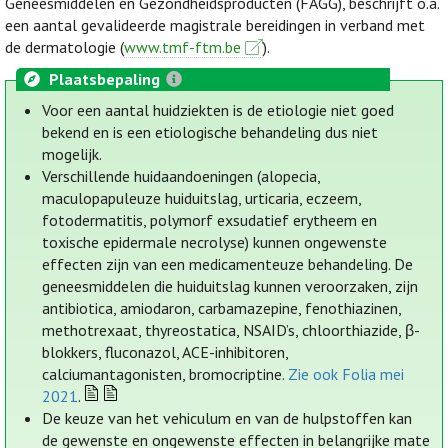
Geneesmiddelen en Gezondheidsproducten (FAGG), beschrijft o.a.
een aantal gevalideerde magistrale bereidingen in verband met
de dermatologie (
www.tmf-ftm.be
).
Plaatsbepaling
Voor een aantal huidziekten is de etiologie niet goed
bekend en is een etiologische behandeling dus niet
mogelijk.
Verschillende huidaandoeningen (alopecia,
maculopapuleuze huiduitslag, urticaria, eczeem,
fotodermatitis, polymorf exsudatief erytheem en
toxische epidermale necrolyse) kunnen ongewenste
effecten zijn van een medicamenteuze behandeling. De
geneesmiddelen die huiduitslag kunnen veroorzaken, zijn
antibiotica, amiodaron, carbamazepine, fenothiazinen,
methotrexaat, thyreostatica, NSAID’s, chloorthiazide, β-
blokkers, fluconazol, ACE-inhibitoren,
calciumantagonisten, bromocriptine.
Zie ook Folia mei
2021
.
De keuze van het vehiculum en van de hulpstoffen kan
de gewenste en ongewenste effecten in belangrijke mate