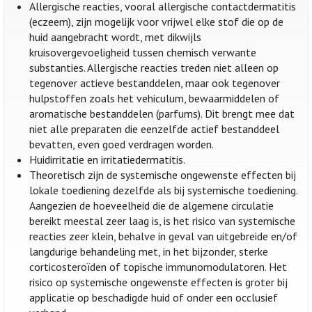
Allergische reacties, vooral allergische contactdermatitis
(eczeem), zijn mogelijk voor vrijwel elke stof die op de
huid aangebracht wordt, met dikwijls
kruisovergevoeligheid tussen chemisch verwante
substanties. Allergische reacties treden niet alleen op
tegenover actieve bestanddelen, maar ook tegenover
hulpstoffen zoals het vehiculum, bewaarmiddelen of
aromatische bestanddelen (parfums). Dit brengt mee dat
niet alle preparaten die eenzelfde actief bestanddeel
bevatten, even goed verdragen worden.
Huidirritatie en irritatiedermatitis.
Theoretisch zijn de systemische ongewenste effecten bij
lokale toediening dezelfde als bij systemische toediening.
Aangezien de hoeveelheid die de algemene circulatie
bereikt meestal zeer laag is, is het risico van systemische
reacties zeer klein, behalve in geval van uitgebreide en/of
langdurige behandeling met, in het bijzonder, sterke
corticosteroïden of topische immunomodulatoren. Het
risico op systemische ongewenste effecten is groter bij
applicatie op beschadigde huid of onder een occlusief