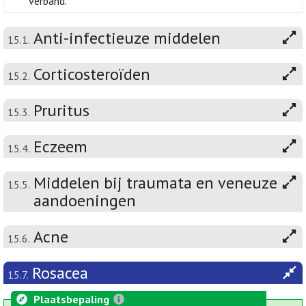
verband.
Anti-infectieuze middelen
15.1.
Corticosteroïden
15.2.
Pruritus
15.3.
Eczeem
15.4.
Middelen bij traumata en veneuze
15.5.
aandoeningen
Acne
15.6.
Rosacea
15.7.
Plaatsbepaling