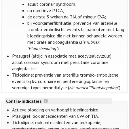
acuut coronair syndroom;
na electieve PTCA;
de eerste 3 weken na TIA of mineur CVA;
bij voorkamerfibrillatie: preventie van arteriële
trombo-embolische events bij patiënten met laag
bloedingsrisico die niet kunnen behandeld worden
met orale anticoagulantia (
zie rubriek
“Plaatsbepaling”
).
Prasugrel (altijd in associatie met acetylsalicylzuur):
acuut coronair syndroom met percutane coronaire
angioplastie.
Ticlopidine: preventie van arteriële trombo-embolische
events bij bv. coronaire en perifere angioplastie, en
sommige types hemodialyse (
zie rubriek “Plaatsbepaling”
).
Contra-indicaties
Actieve bloeding en verhoogd bloedingsrisico.
Prasugrel: ook antecedenten van CVA of TIA.
Ticlodipine: ook antecedenten van leukopenie,
trombocytopenie, agranulocytose, trombocytopenische