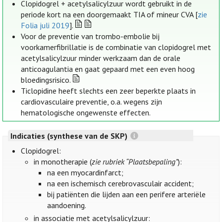
Clopidogrel + acetylsalicylzuur wordt gebruikt in de
periode kort na een doorgemaakt TIA of mineur CVA [
zie
Folia juli 2019
].
Voor de preventie van trombo-embolie bij
voorkamerfibrillatie is de combinatie van clopidogrel met
acetylsalicylzuur minder werkzaam dan de orale
anticoagulantia en gaat gepaard met een even hoog
bloedingsrisico.
Ticlopidine heeft slechts een zeer beperkte plaats in
cardiovasculaire preventie, o.a. wegens zijn
hematologische ongewenste effecten.
Indicaties (synthese van de SKP)
Clopidogrel:
in monotherapie (
zie rubriek “Plaatsbepaling”
):
na een myocardinfarct;
na een ischemisch cerebrovasculair accident;
bij patiënten die lijden aan een perifere arteriële
aandoening.
in associatie met acetylsalicylzuur: