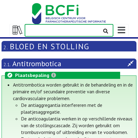
Weergeven
navigatieba
Weergeven/verbergen
inhoudstafel
BLOED EN STOLLING
2.
Antitrombotica
2.1.
Plaatsbepaling
Antitrombotica worden gebruikt in de behandeling en in de
primaire en/of secundaire preventie van diverse
cardiovasculaire problemen.
De antiaggregantia interfereren met de
plaatjesaggregatie.
De anticoagulantia werken in op verschillende niveaus
van de stollingscascade. Zij worden gebruikt om
trombusvorming of uitbreiding ervan te voorkomen.