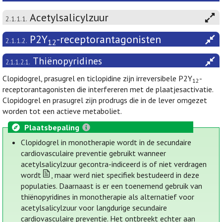
Acetylsalicylzuur
2.1.1.1.
P2Y
-receptorantagonisten
2.1.1.2.
12
Thiënopyridines
2.1.1.2.1.
Clopidogrel, prasugrel en ticlopidine zijn irreversibele P2Y
-
12
receptorantagonisten die interfereren met de plaatjesactivatie.
Clopidogrel en prasugrel zijn prodrugs die in de lever omgezet
worden tot een actieve metaboliet.
Plaatsbepaling
Clopidogrel in monotherapie wordt in de secundaire
cardiovasculaire preventie gebruikt wanneer
acetylsalicylzuur gecontra-indiceerd is of niet verdragen
wordt
, maar werd niet specifiek bestudeerd in deze
populaties. Daarnaast is er een toenemend gebruik van
thiënopyridines in monotherapie als alternatief voor
acetylsalicylzuur voor langdurige secundaire
cardiovasculaire preventie. Het ontbreekt echter aan