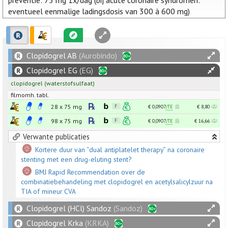
preventie: 75 mg 1x/dag (bij acute coronaire syndromen:
eventueel eenmalige ladingsdosis van 300 à 600 mg)
Clopidogrel AB
(Aurobindo)
Clopidogrel EG
(EG)
clopidogrel
(waterstofsulfaat)
filmomh. tabl.
28 x
75
mg
€ 0,0907
/TE
€ 8,80
98 x
75
mg
€ 0,0907
/TE
€ 16,66
Verwante publicaties
Kortere duur van “dual antiplatelet therapy” na coronaire
stenting met een drug-eluting stent?
BMJ Rapid Recommendation over de
combinatiebehandeling met clopidogrel en acetylsalicylzuur na
TIA of mineur CVA
Clopidogrel (HCl) Sandoz
(Sandoz)
Clopidogrel Krka
(KRKA)