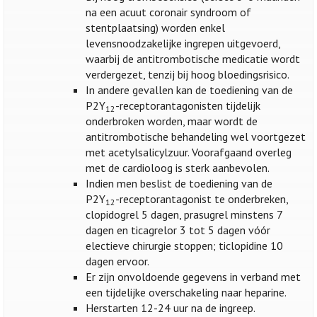
na een acuut coronair syndroom of
stentplaatsing) worden enkel
levensnoodzakelijke ingrepen uitgevoerd,
waarbij de antitrombotische medicatie wordt
verdergezet, tenzij bij hoog bloedingsrisico.
In andere gevallen kan de toediening van de
P2Y
-receptorantagonisten tijdelijk
12
onderbroken worden, maar wordt de
antitrombotische behandeling wel voortgezet
met acetylsalicylzuur. Voorafgaand overleg
met de cardioloog is sterk aanbevolen.
Indien men beslist de toediening van de
P2Y
-receptorantagonist te onderbreken,
12
clopidogrel 5 dagen, prasugrel minstens 7
dagen en ticagrelor 3 tot 5 dagen vóór
electieve chirurgie stoppen; ticlopidine 10
dagen ervoor.
Er zijn onvoldoende gegevens in verband met
een tijdelijke overschakeling naar heparine.
Herstarten 12-24 uur na de ingreep.