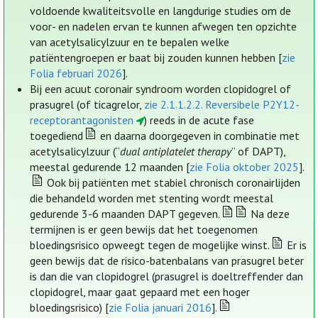
voldoende kwaliteitsvolle en langdurige studies om de
voor- en nadelen ervan te kunnen afwegen ten opzichte
van acetylsalicylzuur en te bepalen welke
patiëntengroepen er baat bij zouden kunnen hebben [
zie
Folia februari 2026
].
Bij een acuut coronair syndroom worden clopidogrel of
prasugrel (of ticagrelor,
zie 2.1.1.2.2. Reversibele P2Y12-
receptorantagonisten
) reeds in de acute fase
toegediend
en daarna doorgegeven in combinatie met
acetylsalicylzuur (“
dual antiplatelet therapy
” of DAPT),
meestal gedurende 12 maanden [
zie Folia oktober 2025
].
Ook bij patiënten met stabiel chronisch coronairlijden
die behandeld worden met stenting wordt meestal
gedurende 3-6 maanden DAPT gegeven.
Na deze
termijnen is er geen bewijs dat het toegenomen
bloedingsrisico opweegt tegen de mogelijke winst.
Er is
geen bewijs dat de risico-batenbalans van prasugrel beter
is dan die van clopidogrel (prasugrel is doeltreffender dan
clopidogrel, maar gaat gepaard met een hoger
bloedingsrisico) [
zie Folia januari 2016
].