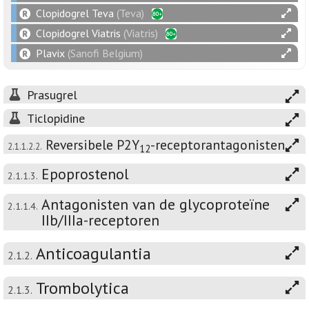
Clopidogrel Teva
(Teva)
Clopidogrel Viatris
(Viatris)
Plavix
(Sanofi Belgium)
Prasugrel
Ticlopidine
Reversibele P2Y
-receptorantagonisten
2.1.1.2.2.
12
Epoprostenol
2.1.1.3.
Antagonisten van de glycoproteïne
2.1.1.4.
IIb/IIIa-receptoren
Anticoagulantia
2.1.2.
Trombolytica
2.1.3.