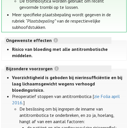
De trombolytica worden gebruikt om recent
gevormde trombi op te lossen.
Meer specifieke plaatsbepaling wordt gegeven in de
rubriek
“Plaatsbepaling”
van de respectievelijke
subhoofdstukken.
Ongewenste effecten
Risico van bloeding met alle antitrombotische
middelen.
Bijzondere voorzorgen
Voorzichtigheid is geboden bij nierinsufficiëntie en bij
laag lichaamsgewicht wegens verhoogd
bloedingsrisico.
Preoperatief stoppen van antitrombotica [
zie Folia april
2016
.]
De beslissing om bij ingrepen de inname van
antitrombotica te onderbreken, en zo ja, hoelang,
hangt af van een aantal factoren:
de patiënt en zijn cardiovasculaire risicoprofiel: