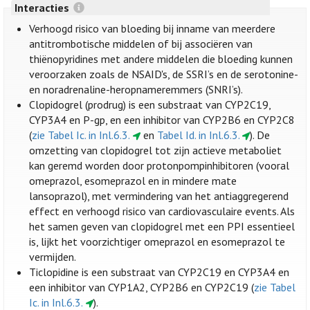
Interacties
Verhoogd risico van bloeding bij inname van meerdere
antitrombotische middelen of bij associëren van
thiënopyridines met andere middelen die bloeding kunnen
veroorzaken zoals de NSAID's, de SSRI’s en de serotonine-
en noradrenaline-heropnameremmers (SNRI’s).
Clopidogrel (prodrug) is een substraat van CYP2C19,
CYP3A4 en P-gp, en een inhibitor van CYP2B6 en CYP2C8
(
zie Tabel Ic. in Inl.6.3.
en
Tabel Id. in Inl.6.3.
). De
omzetting van clopidogrel tot zijn actieve metaboliet
kan geremd worden door protonpompinhibitoren (vooral
omeprazol, esomeprazol en in mindere mate
lansoprazol), met vermindering van het antiaggregerend
effect en verhoogd risico van cardiovasculaire events. Als
het samen geven van clopidogrel met een PPI essentieel
is, lijkt het voorzichtiger omeprazol en esomeprazol te
vermijden.
Ticlopidine is een substraat van CYP2C19 en CYP3A4 en
een inhibitor van CYP1A2, CYP2B6 en CYP2C19 (
zie Tabel
Ic. in Inl.6.3.
).