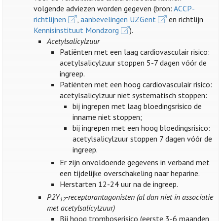
volgende adviezen worden gegeven (bron:
ACCP-
richtlijnen
,
aanbevelingen UZGent
en richtlijn
Kennisinstituut Mondzorg
).
Acetylsalicylzuur
Patiënten met een laag cardiovasculair risico:
acetylsalicylzuur stoppen 5-7 dagen vóór de
ingreep.
Patiënten met een hoog cardiovasculair risico:
acetylsalicylzuur niet systematisch stoppen:
bij ingrepen met laag bloedingsrisico de
inname niet stoppen;
bij ingrepen met een hoog bloedingsrisico:
acetylsalicylzuur stoppen 7 dagen vóór de
ingreep.
Er zijn onvoldoende gegevens in verband met
een tijdelijke overschakeling naar heparine.
Herstarten 12-24 uur na de ingreep.
P2Y
-receptorantagonisten (al dan niet in associatie
12
met acetylsalicylzuur)
Bij hoog tromboserisico (eerste 3-6 maanden