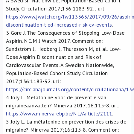
A Swedish Nationwide, Population-Based Cohort
Study. Circulation 2017;136:1183-92. , url:
https://www.jwatch.org/fw113363/2017/09/26/aspirin
discontinuation-tied-increased-risk-cv-events
.
3
Gore J. The Consequences of Stopping Low-Dose
Aspirin. NEJM J Watch 2017. Comment on:
Sundström J, Hedberg J, Thuresson M, et al. Low-
Dose Aspirin Discontinuation and Risk of
Cardiovascular Events. A Swedish Nationwide,
Population-Based Cohort Study. Circulation
2017;136:1183-92. url:
https://circ.ahajournals.org/content/circulationaha/13
4
Joly L. Melatonine voor de preventie van
migraineaanvallen? Minerva 2017;16:115-8. url:
https://www.minerva-ebp.be/NL/Article/2111
.
5
Joly L. La mélatonine en prévention des crises de
migraine? Minerva 2017;16:115-8. Comment on: