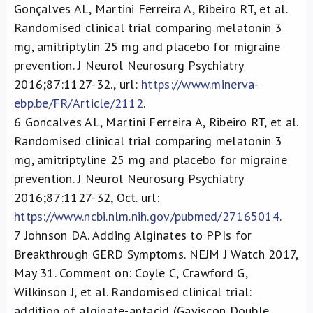
Gonçalves AL, Martini Ferreira A, Ribeiro RT, et al.
Randomised clinical trial comparing melatonin 3
mg, amitriptylin 25 mg and placebo for migraine
prevention. J Neurol Neurosurg Psychiatry
2016;87:1127-32., url:
https://www.minerva-
ebp.be/FR/Article/2112
.
6
Goncalves AL, Martini Ferreira A, Ribeiro RT, et al.
Randomised clinical trial comparing melatonin 3
mg, amitriptyline 25 mg and placebo for migraine
prevention. J Neurol Neurosurg Psychiatry
2016;87:1127-32, Oct. url:
https://www.ncbi.nlm.nih.gov/pubmed/27165014
.
7
Johnson DA. Adding Alginates to PPIs for
Breakthrough GERD Symptoms. NEJM J Watch 2017,
May 31. Comment on: Coyle C, Crawford G,
Wilkinson J, et al. Randomised clinical trial:
addition of alginate-antacid (Gaviscon Double