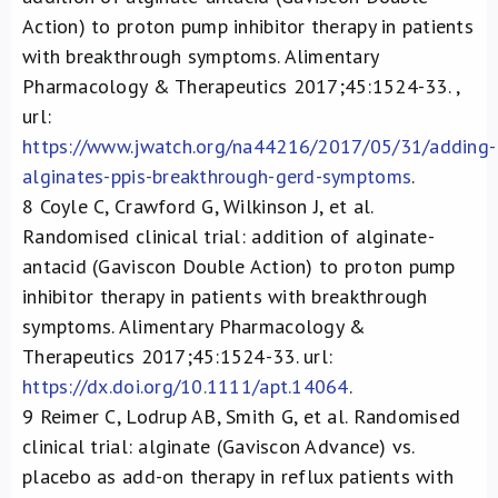
Action) to proton pump inhibitor therapy in patients
with breakthrough symptoms. Alimentary
Pharmacology & Therapeutics 2017;45:1524-33. ,
url:
https://www.jwatch.org/na44216/2017/05/31/adding-
alginates-ppis-breakthrough-gerd-symptoms
.
8
Coyle C, Crawford G, Wilkinson J, et al.
Randomised clinical trial: addition of alginate-
antacid (Gaviscon Double Action) to proton pump
inhibitor therapy in patients with breakthrough
symptoms. Alimentary Pharmacology &
Therapeutics 2017;45:1524-33. url:
https://dx.doi.org/10.1111/apt.14064
.
9
Reimer C, Lodrup AB, Smith G, et al. Randomised
clinical trial: alginate (Gaviscon Advance) vs.
placebo as add-on therapy in reflux patients with