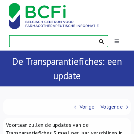
Skip
to
content
Toggle
Navigatio
Nieuws
De Transparantiefiches: een
update
Publicaties
Vorming
Vorige
Volgende
Contact
Voortaan zullen de updates van de
Transparantiefiches 3 maal per jaar verschijnen in