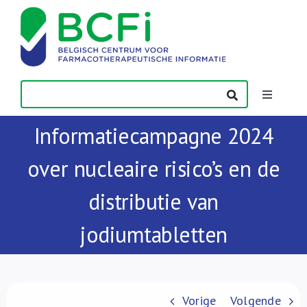
Skip
to
content
Toggle
Navigatio
Informatiecampagne 2024
Nieuws
over nucleaire risico’s en de
Publicaties
distributie van
Vorming
jodiumtabletten
Contact
Vorige
Volgende