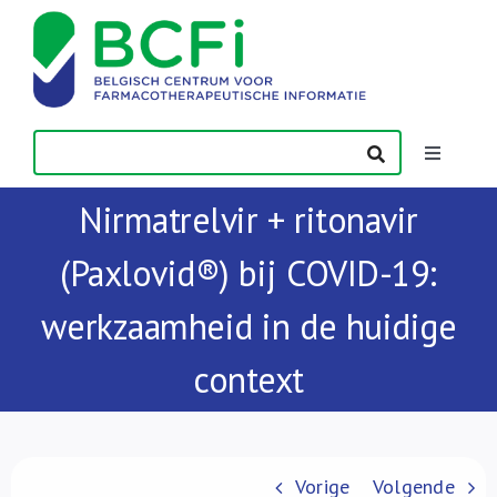
Skip
to
content
Toggle
Navigatio
Nirmatrelvir + ritonavir
Nieuws
(Paxlovid®) bij COVID-19:
Publicaties
werkzaamheid in de huidige
Vorming
context
Contact
Vorige
Volgende