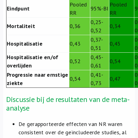
Pooled
Pooled
Eindpunt
95%-BI
9
RR
RR
0,25-
0
Mortaliteit
0,36
0,34
0,52
0
0,37-
0
Hospitalisatie
0,43
0,45
0,51
0
Hospitalisatie en/of
0,45-
0
0,52
0,54
overlijden
0,61
0
Progressie naar ernstige
0,41-
0
0,54
0,47
ziekte
0,73
0
Discussie bij de resultaten van de meta-
analyse
De gerapporteerde effecten van NR waren
consistent over de geïncludeerde studies, al