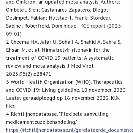
and Omicron: an updated meta-analysis. Authors:
Ombelet, Sien; Castanares-Zapatero, Diego;
Desimpel, Fabian; Hulstaert, Frank; Stordeur,
Sabine; Roberfroid, Dominique.
KCE report (2023-
09-01)
2
Cheema HA, Jafar U, Sohail A, Shahid A, Sahra S,
Ehsan M, et al. Nirmatrelvir-ritonavir for the
treatment of COVID-19 patients: A systematic
review and meta-analysis. J Med Virol.
2023;95(2):e28471
3
World Health Organization (WHO). Therapeutics
and COVID-19: Living guideline. 10 november 2023.
Laatst geraadpleegd op 16 november 2023. Klik
hier
.
4
Richtlijnendatabase. "Flexibele aanvulling
medicamenteuze behandeling."
https://richtlijnendatabase.nl/gerelateerde_docum