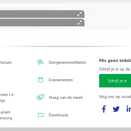
Mis geen enke
torium
Diergeneesmiddelen
Schrijf je in op d
Evenementen
Schrijf je in
rium | e-
Volg ons op socia
Vraag van de week
ings
larium
Downloads
enzorg