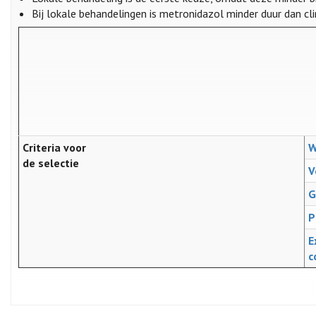
Bij lokale behandelingen is metronidazol minder duur dan cl
Criteria voor
W
de selectie
V
G
P
E
c