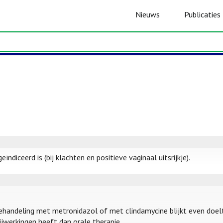
Nieuws
Publicaties
ïndiceerd is (bij klachten en positieve vaginaal uitsrijkje).
behandeling met metronidazol of met clindamycine blijkt even doelt
jwerkingen heeft dan orale therapie.