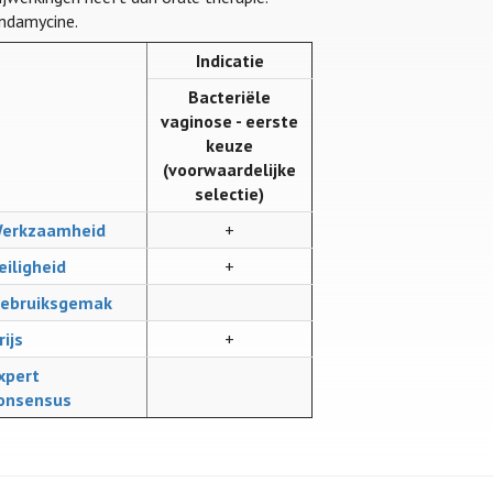
indamycine.
Indicatie
Bacteriële
vaginose - eerste
keuze
(voorwaardelijke
selectie)
erkzaamheid
+
eiligheid
+
ebruiksgemak
rijs
+
xpert
onsensus