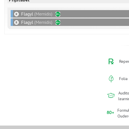
Flagyl
(Memidis)
Flagyl
(Memidis)
Reper
Folia
Audito
learn
Formu
Ouder