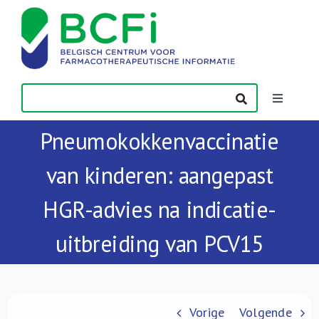
Skip
to
content
Toggle
Navigatio
Pneumokokkenvaccinatie
Nieuws
van kinderen: aangepast
Publicaties
HGR-advies na indicatie-
Vorming
uitbreiding van PCV15
Contact
Vorige
Volgende