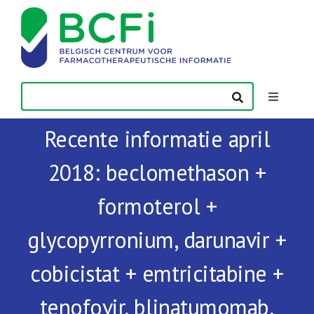
Skip
to
content
Toggle
Navigatio
Recente informatie april
Nieuws
2018: beclomethason +
Publicaties
formoterol +
Vorming
glycopyrronium, darunavir +
cobicistat + emtricitabine +
Contact
tenofovir, blinatumomab,