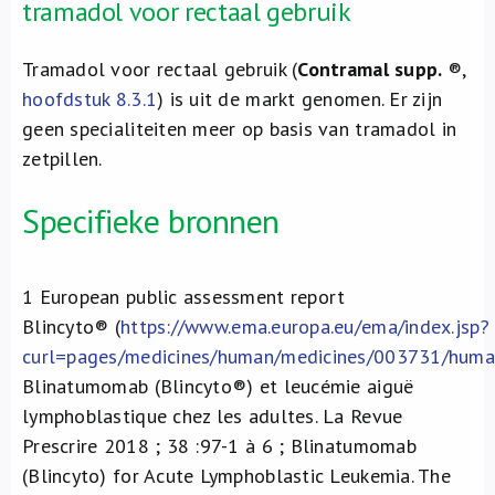
tramadol voor rectaal gebruik
Tramadol voor rectaal gebruik (
Contramal supp.
®,
hoofdstuk 8.3.1
) is uit de markt genomen. Er zijn
geen specialiteiten meer op basis van tramadol in
zetpillen.
Specifieke bronnen
1
European public assessment report
Blincyto
®
(
https://www.ema.europa.eu/ema/index.jsp?
curl=pages/medicines/human/medicines/003731/h
Blinatumomab (Blincyto
®
) et leucémie aiguë
lymphoblastique chez les adultes. La Revue
Prescrire 2018 ; 38 :97-1 à 6 ; Blinatumomab
(Blincyto) for Acute Lymphoblastic Leukemia. The