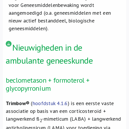
voor Geneesmiddelenbewaking wordt
aangemoedigd (o.a. geneesmiddelen met een
nieuw actief bestanddeel, biologische
geneesmiddelen).
Nieuwigheden in de
ambulante geneeskunde
beclometason + formoterol +
glycopyrronium
Trimbow®
(
hoofdstuk 4.1.6
) is een eerste vaste
associatie op basis van een corticosteroïd +
langwerkend ß
-mimeticum (LABA) + langwerkend
2
anticholinergicum (LAMA) voor toediening via