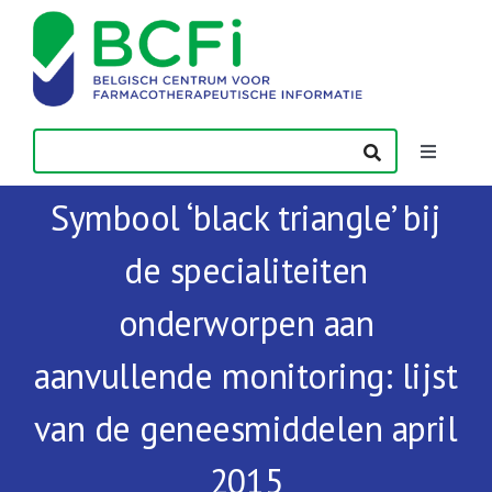
Skip
to
content
Toggle
Navigatio
Symbool ‘black triangle’ bij
Nieuws
de specialiteiten
Publicaties
onderworpen aan
Vorming
aanvullende monitoring: lijst
van de geneesmiddelen april
Contact
2015