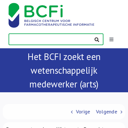
Skip
to
content
Toggle
Navigatio
Het BCFI zoekt een
Nieuws
wetenschappelijk
Publicaties
medewerker (arts)
Vorming
Contact
Vorige
Volgende