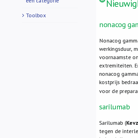
een categorie
Nieuwigh
Toolbox
nonacog g
Nonacog gamma
werkingsduur, m
voornaamste ong
extremiteiten. E
nonacog gamma e
kostprijs bedra
voor de prepara
sarilumab
Sarilumab (
Kev
tegen de interl