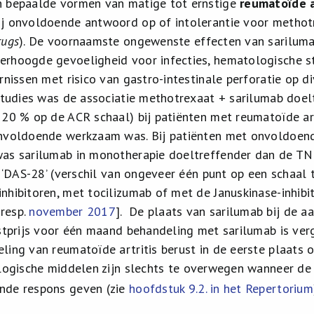
n bepaalde vormen van matige tot ernstige
reumatoïde a
ij onvoldoende antwoord op of intolerantie voor methot
rugs
). De voornaamste ongewenste effecten van sarilumab
rhoogde gevoeligheid voor infecties, hematologische sto
rnissen met risico van gastro-intestinale perforatie op div
 studies was de associatie methotrexaat + sarilumab doel
 20 % op de ACR schaal) bij patiënten met reumatoïde art
nvoldoende werkzaam was. Bij patiënten met onvoldoend
as sarilumab in monotherapie doeltreffender dan de TN
t ‘DAS-28’ (verschil van ongeveer één punt op een schaal 
hibitoren, met tocilizumab of met de Januskinase-inhibito
resp.
november 2017
]. De plaats van sarilumab bij de aa
ostprijs voor één maand behandeling met sarilumab is ver
ling van reumatoïde artritis berust in de eerste plaats 
ologische middelen zijn slechts te overwegen wanneer de
nde respons geven (zie
hoofdstuk 9.2. in het Repertorium