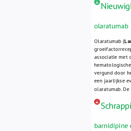
Nieuwig
olaratumab
Olaratumab (
La
groeifactorrece
associatie met 
hematologische 
vergund door h
een jaarlijkse 
olaratumab. De 
Schrapp
barnidipine 