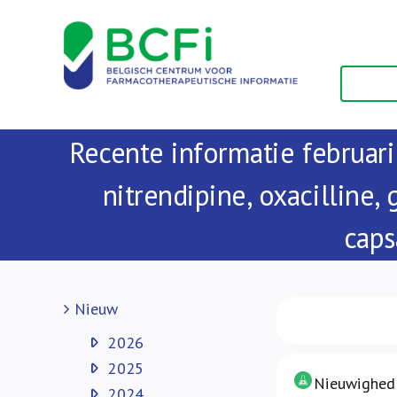
Skip
to
content
Recente informatie februar
nitrendipine, oxacilline,
caps
Nieuw
2026
2025
Nieuwighede
2024