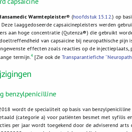
rd capsaïcine
Hansamedic Warmtepleister
® (
hoofdstuk 15.12.
) op bas
Deze laaggedoseerde capsaïcinepleisters werden gebruikt
ters aan hoge concentratie (Qutenza®) die gebruikt worden
doeltreffendheid van capsaïcine bij neuropathische pijn i
ngewenste effecten zoals reacties op de injectieplaats, 
4
lange termijn.
[Zie ook de
Transparantiefiche “Neuropathi
jzigingen
g benzylpenicilline
2018 wordt de specialiteit op basis van benzylpenicilline 
etaald (categorie a) voor patiënten besmet met syfilis e
cties per jaar wordt toegekend door de adviserend arts 