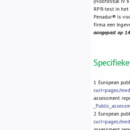
(Hoofdstuk IV §
RPR-test in het
Penadur® is voo
firma een ingev
aangepast op 1
Specifiek
1
European publ
curl=pages/me
assessment rep
_Public_asses
2
European publ
curl=pages/me
assessment rep