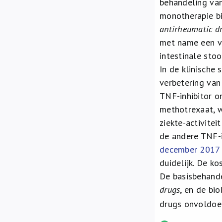
behandeling va
monotherapie b
antirheumatic d
met name een ve
intestinale stoo
In de klinische
verbetering van
TNF-inhibitor o
methotrexaat, w
ziekte-activitei
de andere TNF-in
december 2017
duidelijk. De k
De basisbehande
drugs
, en de bi
drugs onvoldoe