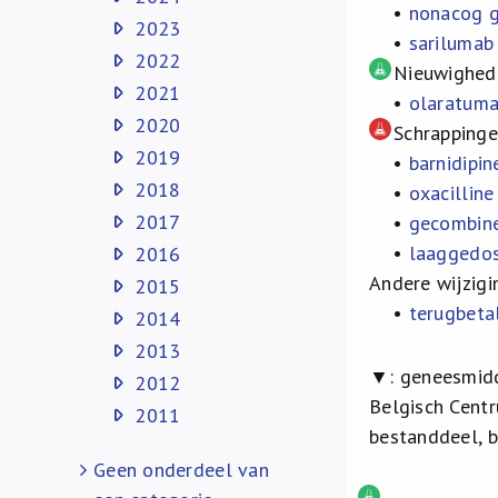
•
nonacog 
2023
•
sarilumab
2022
Nieuwighede
2021
•
olaratum
2020
Schrapping
2019
•
barnidipin
2018
•
oxacilline
2017
•
gecombinee
•
laaggedos
2016
Andere wijzigi
2015
•
terugbetal
2014
2013
▼: geneesmidd
2012
Belgisch Cent
2011
bestanddeel, 
Geen onderdeel van