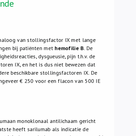
unde
analoog van stollingsfactor IX met lange
ingen bij patiënten met
hemofilie B
. De
idsreacties, dysgueusie, pijn t.h.v. de
toren IX, en het is dus niet bewezen dat
re beschikbare stollingsfactoren IX. De
ongeveer € 250 voor een flacon van 500 IE
n humaan monoklonaal antilichaam gericht
atste heeft sarilumab als indicatie de