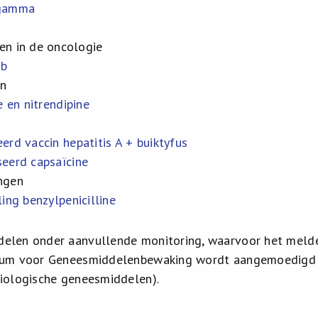
gamma
n in de oncologie
ab
en
e en nitrendipine
rd vaccin hepatitis A + buiktyfus
eerd capsaïcine
ngen
ing benzylpenicilline
elen onder aanvullende monitoring, waarvoor het meld
rum voor Geneesmiddelenbewaking wordt aangemoedigd (
biologische geneesmiddelen).