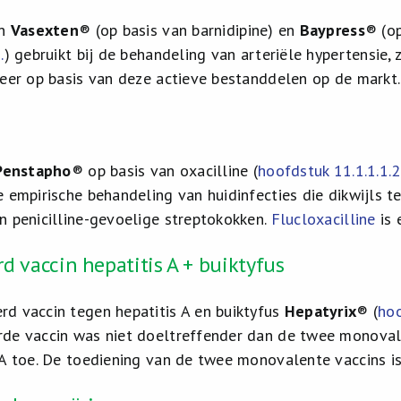
en
Vasexten
® (op basis van barnidipine) en
Baypress
® (op
.
) gebruikt bij de behandeling van arteriële hypertensie, 
meer op basis van deze actieve bestanddelen op de markt.
Penstapho
® op basis van oxacilline (
hoofdstuk 11.1.1.1.2
 empirische behandeling van huidinfecties die dikwijls te
n penicilline-gevoelige streptokokken.
Flucloxacilline
is 
 vaccin hepatitis A + buiktyfus
d vaccin tegen hepatitis A en buiktyfus
Hepatyrix
® (
hoo
de vaccin was niet doeltreffender dan de twee monovale
 A toe. De toediening van de twee monovalente vaccins is