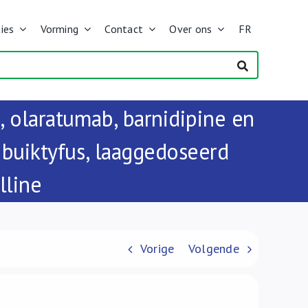
ies
Vorming
Contact
Over ons
FR
 olaratumab, barnidipine en
+ buiktyfus, laaggedoseerd
lline
Vorige
Volgende