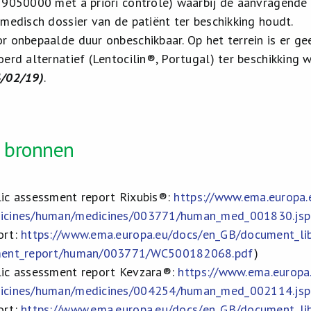
 9050000 met a priori controle) waarbij de aanvragende
 medisch dossier van de patiënt ter beschikking houdt.
r onbepaalde duur onbeschikbaar. Op het terrein is er 
oerd alternatief (Lentocilin®, Portugal) ter beschikking
4/02/19)
.
e bronnen
ic assessment report Rixubis
®
:
https://www.ema.europa.
dicines/human/medicines/003771/human_med_001830.
ort:
https://www.ema.europa.eu/docs/en_GB/document_li
sment_report/human/003771/WC500182068.pdf
)
ic assessment report Kevzara
®
:
https://www.ema.europa
dicines/human/medicines/004254/human_med_002114.
ort:
https://www.ema.europa.eu/docs/en_GB/document_li