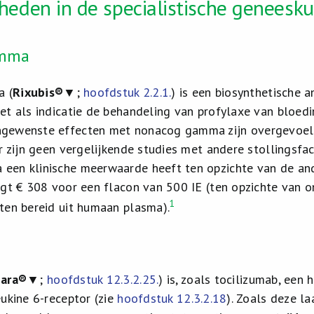
eden in de specialistische geneesk
amma
 (
Rixubis®
▼;
hoofdstuk 2.2.1.
) is een biosynthetische 
et als indicatie de behandeling van profylaxe van bloed
ewenste effecten met nonacog gamma zijn overgevoelighe
r zijn geen vergelijkende studies met andere stollingsfac
en klinische meerwaarde heeft ten opzichte van de ande
agt € 308 voor een flacon van 500 IE (ten opzichte van 
1
ten bereid uit humaan plasma).
zara®
▼;
hoofdstuk 12.3.2.25.
) is, zoals tocilizumab, ee
eukine 6-receptor (zie
hoofdstuk 12.3.2.18
). Zoals deze la