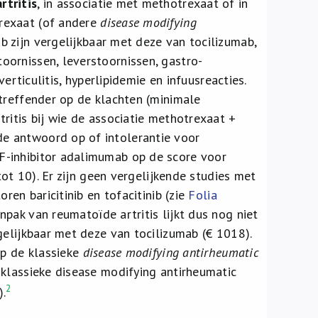
rtritis
, in associatie met methotrexaat of in
rexaat (of andere
disease modifying
 zijn vergelijkbaar met deze van tocilizumab,
ornissen, leverstoornissen, gastro-
erticulitis, hyperlipidemie en infuusreacties.
treffender op de klachten (minimale
ritis bij wie de associatie methotrexaat +
e antwoord op of intolerantie voor
F-inhibitor adalimumab op de score voor
tot 10). Er zijn geen vergelijkende studies met
ren baricitinib en tofacitinib (zie
Folia
npak van reumatoïde artritis lijkt dus nog niet
gelijkbaar met deze van tocilizumab (€ 1018).
op de klassieke
disease modifying antirheumatic
 klassieke disease modifying antirheumatic
2
).