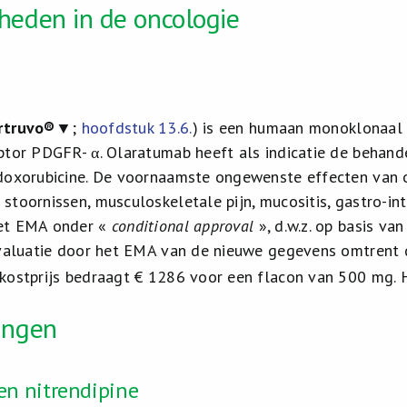
heden in de oncologie
rtruvo®
▼;
hoofdstuk 13.6.
) is een humaan monoklonaal 
ptor PDGFR- α. Olaratumab heeft als indicatie de behan
doxorubicine. De voornaamste ongewenste effecten van ol
stoornissen, musculoskeletale pijn, mucositis, gastro-in
et EMA onder «
conditional approval
», d.w.z. op basis v
evaluatie door het EMA van de nieuwe gegevens omtrent 
kostprijs bedraagt € 1286 voor een flacon van 500 mg.
ingen
en nitrendipine