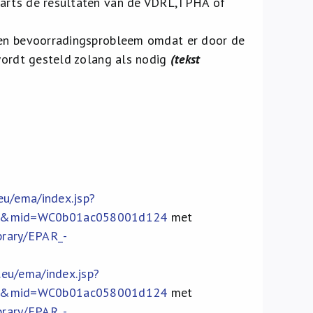
 arts de resultaten van de VDRL,TPHA of
geen bevoorradingsprobleem omdat er door de
 wordt gesteld zolang als nodig
(tekst
eu/ema/index.jsp?
jsp&mid=WC0b01ac058001d124
met
brary/EPAR_-
.eu/ema/index.jsp?
jsp&mid=WC0b01ac058001d124
met
brary/EPAR_-