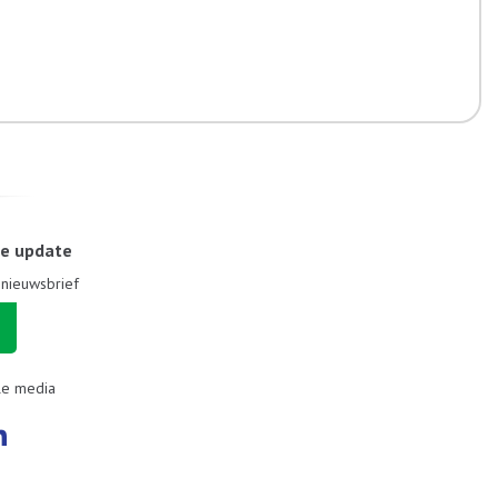
le update
e nieuwsbrief
le media