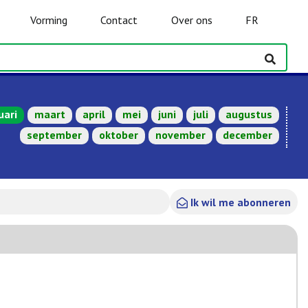
Vorming
Contact
Over ons
FR
uari
maart
april
mei
juni
juli
augustus
september
oktober
november
december
Ik wil me abonneren