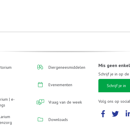
Mis geen enke
torium
Diergeneesmiddelen
Schrijf je in op d
Evenementen
Schrijf je in
rium | e-
Volg ons op socia
Vraag van de week
ings
larium
Downloads
enzorg