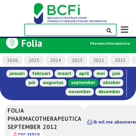
Weerge
navigati
Folia
Pharmacotherapeutica
2026
2025
2024
2023
2022
2021
januari
februari
maart
april
mei
juni
juli
augustus
september
oktober
november
december
FOLIA
PHARMACOTHERAPEUTICA
Ik wil me abonnere
SEPTEMBER 2012
PDF-VERSIE