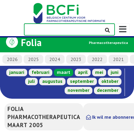
Weerge
navigati
Folia
Pharmacotherapeutica
2026
2025
2024
2023
2022
2021
januari
februari
maart
april
mei
juni
juli
augustus
september
oktober
november
december
FOLIA
PHARMACOTHERAPEUTICA
Ik wil me abonnere
MAART 2005