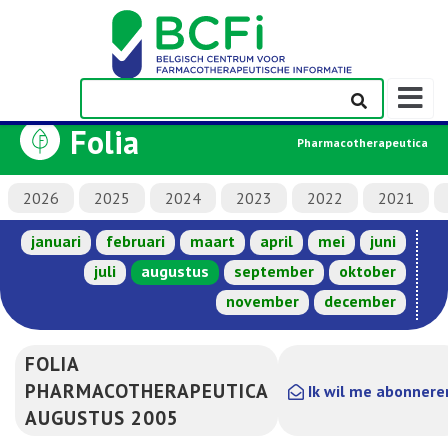
Weerge
navigati
Folia
Pharmacotherapeutica
2026
2025
2024
2023
2022
2021
januari
februari
maart
april
mei
juni
juli
augustus
september
oktober
november
december
FOLIA
PHARMACOTHERAPEUTICA
Ik wil me abonnere
AUGUSTUS 2005